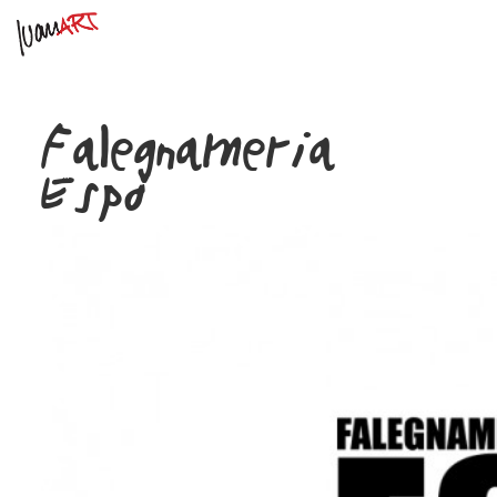
Falegnameria
Espo